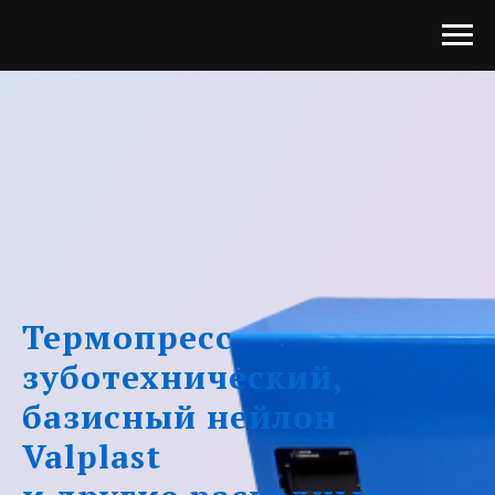
Термопресс
зуботехнический,
базисный нейлон
Valplast